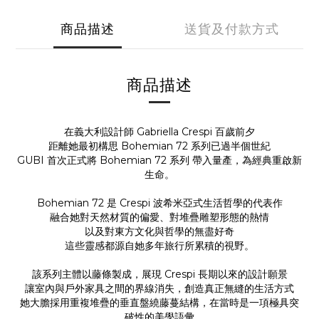
商品描述
送貨及付款方式
商品描述
在義大利設計師 Gabriella Crespi 百歲前夕
距離她最初構思 Bohemian 72 系列已過半個世紀
GUBI 首次正式將 Bohemian 72 系列 帶入量產，為經典重啟新
生命。
Bohemian 72 是 Crespi 波希米亞式生活哲學的代表作
融合她對天然材質的偏愛、對堆疊雕塑形態的熱情
以及對東方文化與哲學的無盡好奇
這些靈感都源自她多年旅行所累積的視野。
該系列主體以藤條製成，展現 Crespi 長期以來的設計願景
讓室內與戶外家具之間的界線消失，創造真正無縫的生活方式
她大膽採用重複堆疊的垂直盤繞藤蔓結構，在當時是一項極具突
破性的美學語彙