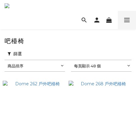
吧檯椅
篩選
商品排序
每頁顯示 48 個