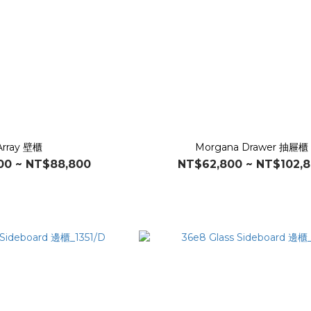
Array 壁櫃
Morgana Drawer 抽屜櫃
00 ~ NT$88,800
NT$62,800 ~ NT$102,