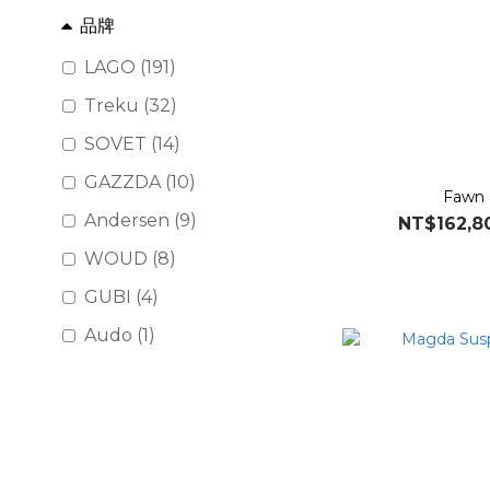
品牌
LAGO (191)
Treku (32)
SOVET (14)
GAZZDA (10)
Fawn
Andersen (9)
NT$162,8
WOUD (8)
GUBI (4)
Audo (1)