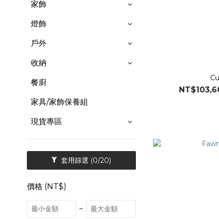
家飾
燈飾
戶外
收納
Cu
餐廚
NT$103,6
家具/家飾保養組
現貨專區
套用篩選
(0/20)
價格 (NT$)
~