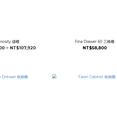
riosity 儲櫃
Fina Drawer 60 三格櫃
00 ~ NT$107,920
NT$58,800