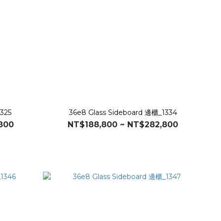
325
36e8 Glass Sideboard 邊櫃_1334
800
NT$188,800 ~ NT$282,800