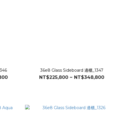
1346
36e8 Glass Sideboard 邊櫃_1347
800
NT$225,800 ~ NT$348,800