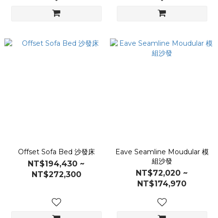
Offset Sofa Bed 沙發床
Eave Seamline Moudular 模
組沙發
NT$194,430 ~
NT$72,020 ~
NT$272,300
NT$174,970