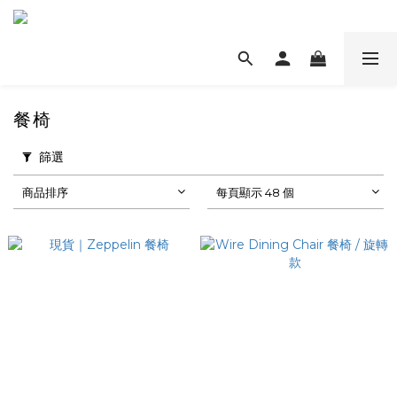
餐椅
篩選
商品排序
每頁顯示 48 個