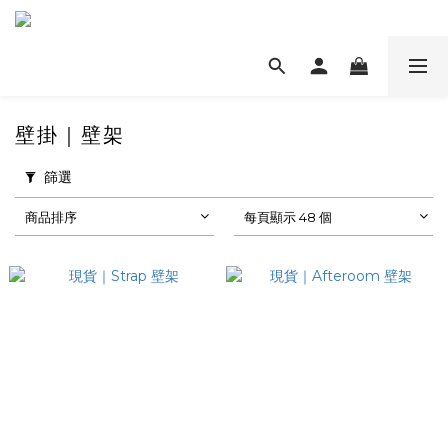
壁掛｜壁架
篩選
商品排序
每頁顯示 48 個