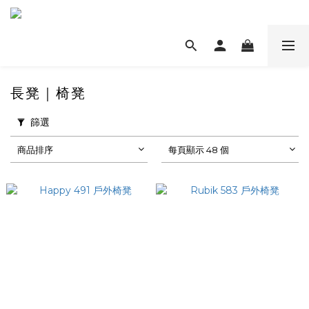
長凳｜椅凳
篩選
商品排序
每頁顯示 48 個