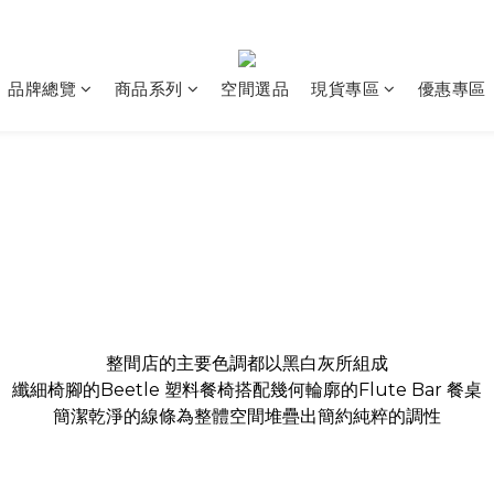
品牌總覽
商品系列
空間選品
現貨專區
優惠專區
整間店的主要色調都以黑白灰所組成
纖細椅腳的Beetle 塑料餐椅搭配幾何輪廓的Flute Bar 餐桌
簡潔乾淨的線條為整體空間堆疊出簡約純粹的調性