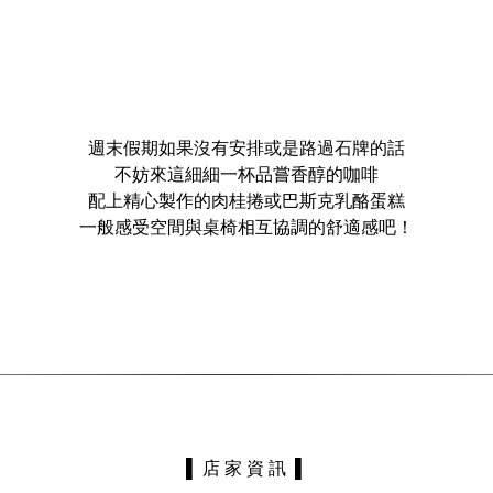
週末假期如果沒有安排或是路過石牌的話
不妨來這
細細一杯品嘗香醇的咖啡
配上精心製作的肉桂捲或巴斯克乳酪蛋糕
一般感受空間與桌椅相互協調的舒適感吧！
▌ 店 家 資 訊 ▌