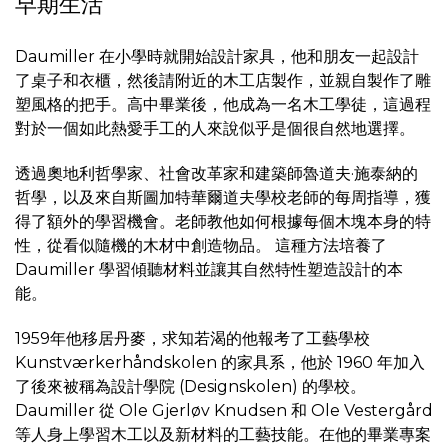
早期生活
Daumiller 在小學時就開始設計家具，他和朋友一起設計
了桌子和衣櫃，然後請附近的木工店製作，並親自製作了雕
塑風格的把手。高中畢業後，他成為一名木工學徒，這過程
對於一個如此熱愛手工的人來說似乎是個很自然地選擇。
透過奧地利哲學家、社會改革家和建築師魯道夫·施泰納的
哲學，以及來自斯圖加特華爾道夫學校老師的每周指導，獲
得了額外的學習機會。老師教他如何根據每個木塊本身的特
性，從看似隨機的木材中創造物品。 這種方法培養了
Daumiller 學習傾聽材料並讓其自然特性塑造設計的本
能。
1959年他移居丹麥，求知若渴的他報考了工藝學校
Kunstværkerhåndskolen 的家具系，他於 1960 年加入
了後來被稱為設計學院 (Designskolen) 的學校。
Daumiller 從 Ole Gjerløv Knudsen 和 Ole Vestergård
等人身上學習木工以及新材料的工藝技能。在他的畢業專案