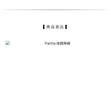
▌ 商 品 資 訊 ▌