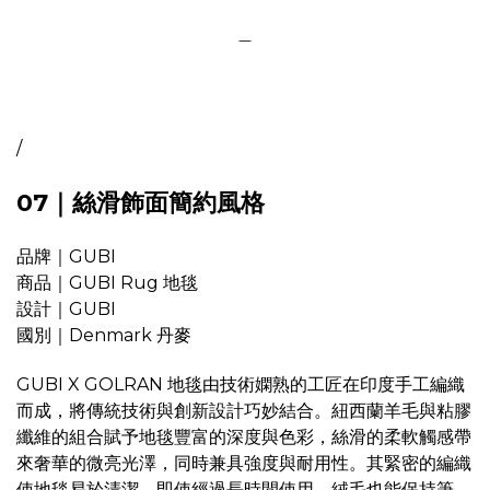
＿
/
07｜絲滑飾面簡約風格
品牌｜GUBI
商品｜GUBI Rug 地毯
設計｜GUBI
國別｜Denmark 丹麥
GUBI X GOLRAN 地毯由技術嫻熟的工匠在印度手工編織
而成，將傳統技術與創新設計巧妙結合。紐西蘭羊毛與粘膠
纖維的組合賦予地毯豐富的深度與色彩，絲滑的柔軟觸感帶
來奢華的微亮光澤，同時兼具強度與耐用性。其緊密的編織
使地毯易於清潔，即使經過長時間使用，絨毛也能保持筆