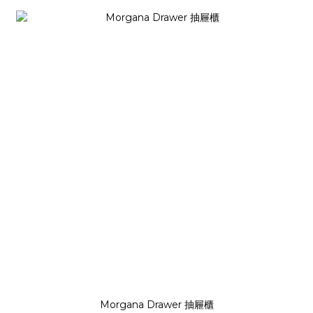
Morgana Drawer 抽屜櫃