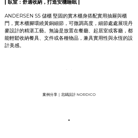
| 臥室：舒適收納，打造安穩睡眠 |
ANDERSEN S5 儲櫃 堅固的實木櫃身搭配實用抽屜與櫃
門，實木櫃腳環繞黃銅細節，可微調高度，細節處處展現丹
麥設計的精湛工藝。無論是放置在餐廳、起居室或客廳，都
能輕鬆收納餐具、文件或各種物品，兼具實用性與永恆的設
計美感。
案例分享｜北鷗設計 NORDICO
.