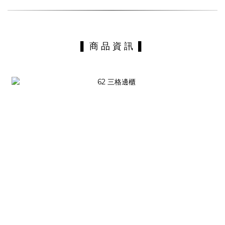
▌ 商 品 資 訊 ▌