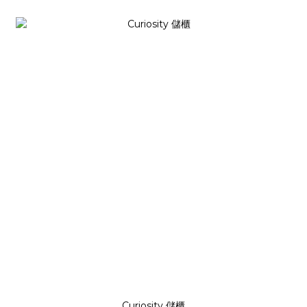
Curiosity 儲櫃