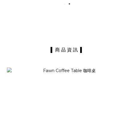
▌ 商 品 資 訊 ▌