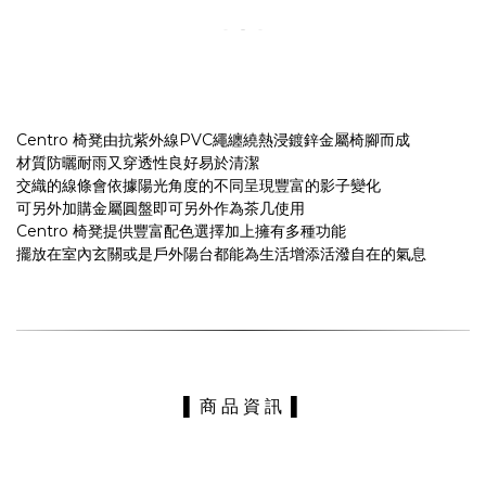
Centro 椅凳由抗紫外線PVC繩纏繞熱浸鍍鋅金屬椅腳而成
材質防曬耐雨又穿透性良好易於清潔
交織的線條會依據陽光角度的不同呈現豐富的影子變化
可另外加購金屬圓盤即可另外作為茶几使用
Centro 椅凳提供豐富配色選擇加上擁有多種功能
擺放在室內玄關或是戶外陽台都能為生活增添活潑自在的氣息
▌ 商 品 資 訊 ▌