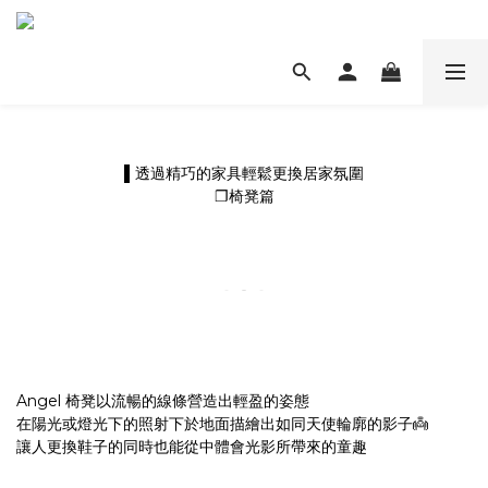
▌透過精巧的家具輕鬆更換居家氛圍
❐椅凳篇
Angel 椅凳以流暢的線條營造出輕盈的姿態
在陽光或燈光下的照射下於地面描繪出如同天使輪廓的影子👼
讓人更換鞋子的同時也能從中體會光影所帶來的童趣