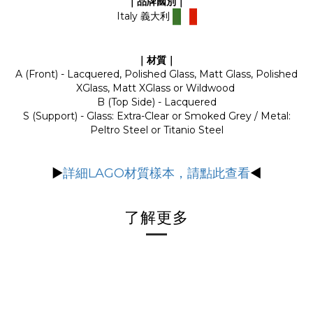
｜品牌國別｜
Italy 義大利
｜材質｜
A (Front) -
Lacquered, Polished Glass, Matt Glass, Polished
XGlass, Matt XGlass or Wildwood
B (Top Side) - Lacquered
S (Support) - Glass: Extra-Clear or Smoked Grey / Metal:
Peltro Steel or Titanio Steel
▶
詳細LAGO材質樣本，請點此查看
◀
了解更多