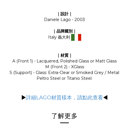
｜設計｜
Daniele Lago - 2003
｜品牌國別｜
Italy 義大利
｜材質｜
A (Front 1) - Lacquered, Polished Glass or Matt Glass
M (Front 2) - XGlass
S (Support) - Glass: Extra-Clear or Smoked Grey / Metal:
Peltro Steel or Titanio Steel.
▶
詳細LAGO材質樣本，請點此查看
◀
了解更多