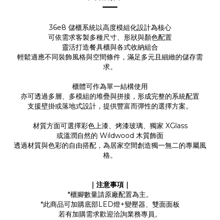
36e8 儲櫃系統以高度模組化設計為核心
可依需求客製多種尺寸、形狀與顏色配置
靈活打造餐具櫃與各式收納組合
輕鬆適應不同裝飾風格與空間條件，滿足多元且細緻的儲存需
求。
櫃體可作為單一結構使用
亦可透過多層、多模組的堆疊與拼接，形成完整的系統配置
支援壁掛或落地式設計，提供豐富而彈性的選擇方案。
材質方面可選擇彩色上漆、烤漆玻璃、獨家 XGlass
或溫潤自然的 Wildwood 木質飾面
透過材質與色彩的自由搭配，為居家空間創造獨一無二的專屬風
格。
｜注意事項｜
*櫃腳數量請原廠配置為主。
*此商品可加購底部LED燈+變壓器、雙面面板
若有加購需求歡迎洽詢業務專員。