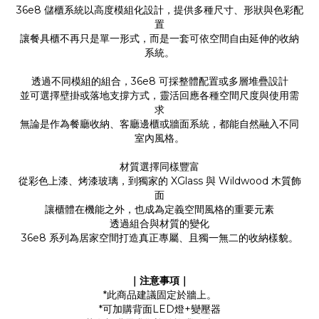
36e8 儲櫃系統以高度模組化設計，提供多種尺寸、形狀與色彩配
置
讓餐具櫃不再只是單一形式，而是一套可依空間自由延伸的收納
系統。
透過不同模組的組合，36e8 可採整體配置或多層堆疊設計
並可選擇壁掛或落地支撐方式，靈活回應各種空間尺度與使用需
求
無論是作為餐廳收納、客廳邊櫃或牆面系統，都能自然融入不同
室內風格。
材質選擇同樣豐富
從彩色上漆、烤漆玻璃，到獨家的 XGlass 與 Wildwood 木質飾
面
讓櫃體在機能之外，也成為定義空間風格的重要元素
透過組合與材質的變化
36e8 系列為居家空間打造真正專屬、且獨一無二的收納樣貌。
｜注意事項｜
*此商品建議固定於牆上。
*可加購背面LED燈+變壓器