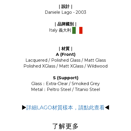
｜設計｜
Daniele Lago - 2003
｜品牌國別｜
Italy 義大利
｜材質｜
A (Front)
Lacquered / Polished Glass / Matt Glass
Polished XGlass / Matt XGlass / Wildwood
S (Support)
Glass：Extra-Clear / Smoked Grey
Metal：Peltro Steel / Titanio Steel
▶
詳細LAGO材質樣本，請點此查看
◀
了解更多