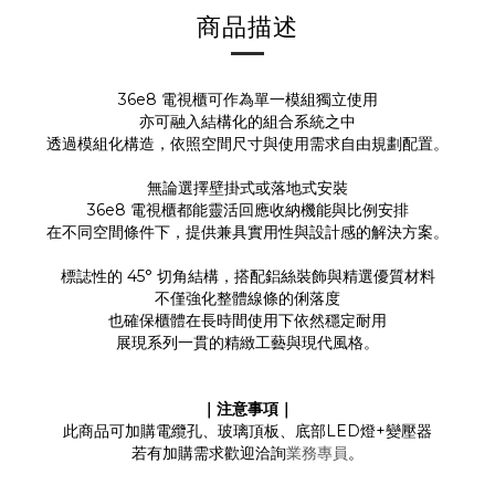
商品描述
36e8 電視櫃可作為單一模組獨立使用
亦可融入結構化的組合系統之中
透過模組化構造，依照空間尺寸與使用需求自由規劃配置。
無論選擇壁掛式或落地式安裝
36e8 電視櫃都能靈活回應收納機能與比例安排
在不同空間條件下，提供兼具實用性與設計感的解決方案。
標誌性的 45° 切角結構，搭配鋁絲裝飾與精選優質材料
不僅強化整體線條的俐落度
也確保櫃體在長時間使用下依然穩定耐用
展現系列一貫的精緻工藝與現代風格。
｜注意事項
｜
此商品可加購電纜孔、玻璃頂板、底部LED燈+變壓器
業務專員
若有加購需求歡迎洽詢
。