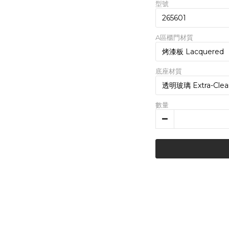
型號
A區櫃門材質
底座材質
數量