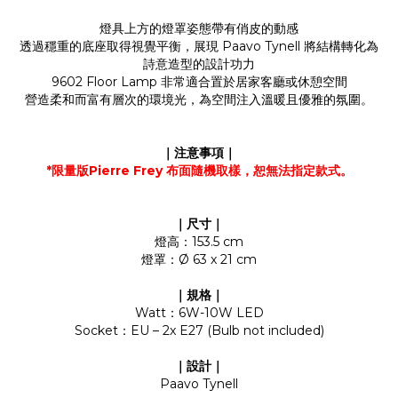
燈具上方的燈罩姿態帶有俏皮的動感
透過穩重的底座取得視覺平衡，展現 Paavo Tynell 將結構轉化為
詩意造型的設計功力
9602 Floor Lamp 非常適合置於居家客廳或休憩空間
營造柔和而富有層次的環境光，為空間注入溫暖且優雅的氛圍。
｜注意事項｜
*
限量版Pierre Frey
布面隨機取樣，恕無法指定款式。
｜尺寸｜
燈高：153.5 cm
燈罩：Ø 63 x 21 cm
｜規格｜
Watt：6W-10W LED
Socket：EU – 2x E27 (Bulb not included)
｜設計｜
Paavo Tynell