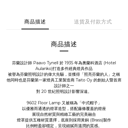
商品描述
送貨及付款方式
商品描述
芬蘭設計師 Paavo Tynell 於 1935 年為奧蘭科酒店 (Hotel
Aulanko)打造多件經典燈具作品
被譽為芬蘭照明設計的偉大先驅，並獲得「照亮芬蘭的人」之稱
他同時也是芬蘭第一家燈具工業製造商 Taito Oy 的創始人暨首席
設計師之一
對 20 世紀照明設計影響深遠。
9602 Floor Lamp 又被稱為「中式帽子」
以優雅而通透的燈罩造型，搭配藤條覆蓋的燈座
展現自然材質與精緻工藝的完美融合
燈罩提供五種材質選擇，底座則採用黃銅 (Brass)製作
比例輕盈卻穩定，呈現細膩而溫潤的質感。