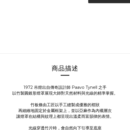
商品描述
1972 吊燈出自傳奇設計師 Paavo Tynell 之手
以竹製圓錐形燈罩展現大師對天然材料與光線的精準掌握。
竹板條由工匠以手工縫製成優雅的褶狀
再細緻地固定於金屬框架上，並以亞麻作為內襯層次
讓燈罩在結構與紋理上都呈現出溫柔而富韻律的表情。
光線穿透竹片時，會自然向下引導至底座