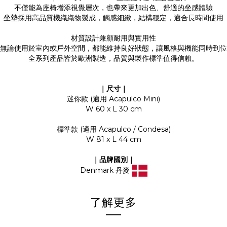
不僅能為座椅增添視覺層次，也帶來更加出色、舒適的坐感體驗
坐墊採用高品質機織織物製成，觸感細緻，結構穩定，適合長時間使用
材質設計兼顧耐用與實用性
無論使用於室內或戶外空間，都能維持良好狀態，讓風格與機能同時到位
全系列產品皆於歐洲製造，品質與製作標準值得信賴。
｜尺寸｜
迷你款 (適用 Acapulco Mini)
W 60 x L 30 cm
標準款 (適用 Acapulco / Condesa)
W 81 x L 44 cm
｜品牌國別｜
Denmark 丹麥
了解更多