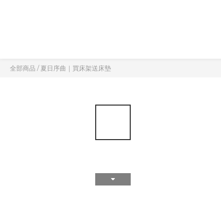
全部商品
/
夏日序曲｜買床架送床墊