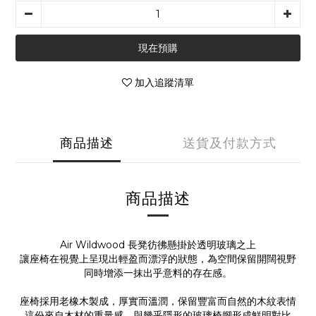
現在預購
加入追蹤清單
商品描述
送貨及付款方式
商品描述
Air Wildwood 長凳彷彿懸掛於透明玻璃之上
讓座椅在視覺上呈現出輕盈而漂浮的狀態，為空間保留開闊視野
同時增添一抹出乎意料的存在感。
座椅採用老橡木製成，厚實而溫潤，保留豐富而自然的木紋表情
這份來自木材的重量感，與幾乎隱形的玻璃椅腳形成鮮明對比