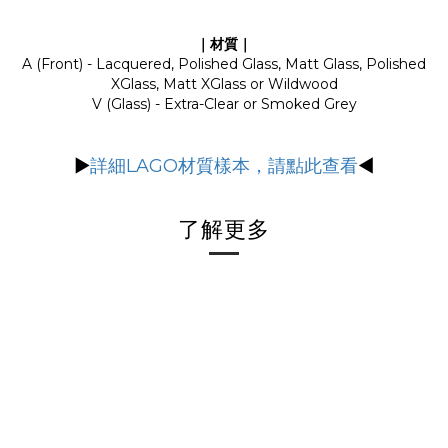
｜材質｜
A (Front) - Lacquered, Polished Glass, Matt Glass, Polished
XGlass, Matt XGlass or Wildwood
V (Glass) - Extra-Clear or Smoked Grey
▶
詳細LAGO材質樣本，請點此查看
◀
了解更多