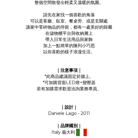
整個空間散發出輕柔又溫暖的氛圍。
請先在家找一個喜歡的角落
可以是客廳、臥室、餐桌旁、或是玄關處
讓家中零碎物品的停留，都有一處美好的歸屬
在儲物櫃平台與收納層上
帶入日常生活用品與家飾
加上一點簡單的陳列小巧思
以你喜歡的樣子浪漫生活。
｜注意事項｜
*此商品建議固定於牆上。
*可加購背面LED燈+變壓器
若有加購需求歡迎洽詢業務專員。
｜設計｜
Daniele Lago - 2011
｜品牌國別｜
Italy 義大利