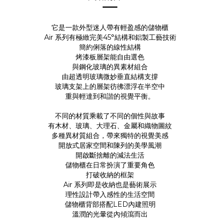
它是一款外型迷人帶有輕盈感的儲物櫃
Air 系列有極緻完美45°結構和鋁製工藝技術
簡約俐落的線性結構
烤漆板層架能自由選色
與鋼化玻璃的異素材組合
由超透明玻璃微妙垂直結構支撐
玻璃支架上的層架彷彿漂浮在半空中
重與輕達到和諧的視覺平衡。
不同的材質乘載了不同的個性與故事
有木材、玻璃、大理石、金屬和織物圖紋
多種異材質組合，帶來獨特的視覺美感
開放式居家空間和陳列的美學風潮
開啟斷捨離的減法生活
儲物櫃在日常扮演了重要角色
打破收納的框架
Air 系列即是收納也是藝術展示
理性設計帶入感性的生活空間
儲物櫃背部搭配LED內建照明
溫潤的光暈從內傾瀉而出