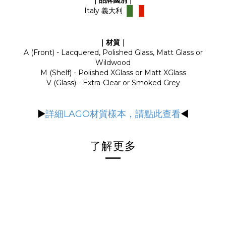
｜品牌國別｜
Italy 義大利
｜材質｜
A (Front) - Lacquered, Polished Glass, Matt Glass or
Wildwood
M (Shelf) - Polished XGlass or Matt XGlass
V (Glass) - Extra-Clear or Smoked Grey
▶
詳細LAGO材質樣本，請點此查看
◀
了解更多