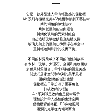
它是一款外型迷人帶有輕盈感的儲物櫃
Air 系列有極緻完美45°結構和鋁製工藝技術
簡約俐落的線性結構
烤漆板層架能自由選色
與鋼化玻璃的異素材組合
由超透明玻璃微妙垂直結構支撐
玻璃支架上的層架彷彿漂浮在半空中
重與輕達到和諧的視覺平衡。
不同的材質乘載了不同的個性與故事
有木材、玻璃、大理石、金屬和織物圖紋
多種異材質組合，帶來獨特的視覺美感
開放式居家空間和陳列的美學風潮
開啟斷捨離的減法生活
儲物櫃在日常扮演了重要角色
打破收納的框架
Air 系列即是收納也是藝術展示
理性設計帶入感性的生活空間
儲物櫃背部搭配LED內建照明
溫潤的光暈從內傾瀉而出