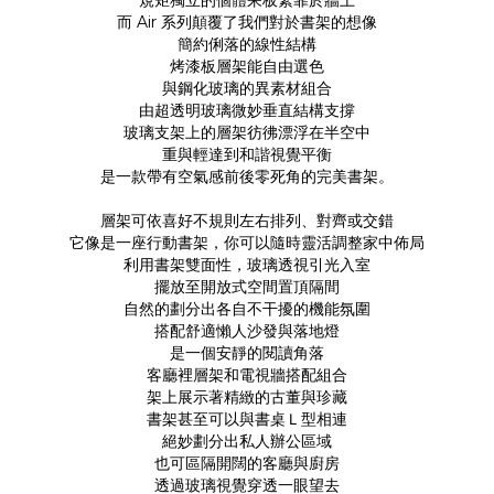
規矩獨立的個體呆板緊靠於牆上
而 Air 系列顛覆了我們對於書架的想像
簡約俐落的線性結構
烤漆板層架能自由選色
與鋼化玻璃的異素材組合
由超透明玻璃微妙垂直結構支撐
玻璃支架上的層架彷彿漂浮在半空中
重與輕達到和諧視覺平衡
是一款帶有空氣感前後零死角的完美書架。
層架可依喜好不規則左右排列、對齊或交錯
它像是一座行動書架，你可以隨時靈活調整家中佈局
利用書架雙面性，玻璃透視引光入室
擺放至開放式空間置頂隔間
自然的劃分出各自不干擾的機能氛圍
搭配舒適懶人沙發與落地燈
是一個安靜的閱讀角落
客廳裡層架和電視牆搭配組合
架上展示著精緻的古董與珍藏
書架甚至可以與書桌Ｌ型相連
絕妙劃分出私人辦公區域
也可區隔開闊的客廳與廚房
透過玻璃視覺穿透一眼望去