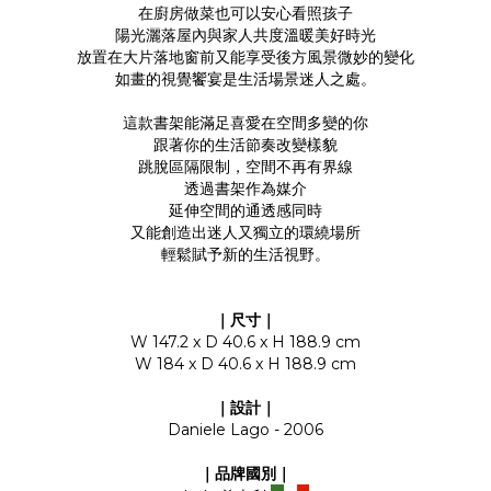
在廚房做菜也可以安心看照孩子
陽光灑落屋內與家人共度溫暖美好時光
放置在大片落地窗前又能享受後方風景微妙的變化
如畫的視覺饗宴是生活場景迷人之處。
這款書架能滿足喜愛在空間多變的你
跟著你的生活節奏改變樣貌
跳脫區隔限制，空間不再有界線
透過書架作為媒介
延伸空間的通透感同時
又能創造出迷人又獨立的環繞場所
輕鬆賦予新的生活視野。
｜尺寸｜
W 147.2 x D 40.6 x H 188.9 cm
W 184 x D 40.6 x H 188.9 cm
｜設計｜
Daniele Lago - 2006
｜品牌國別｜