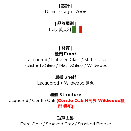
｜設計｜
Daniele Lago - 2006
｜品牌國別｜
Italy 義大利
｜材質｜
櫃門 Front
Lacquered / Polished Glass / Matt Glass
Polished XGlass / Matt XGlass / Wildwood
層板 Shelf
Lacquered + Wildwood 選色
櫃體 Structure
Lacquered / Gentle Oak
(Gentle Oak 只可與 Wildwood櫃
門 搭配)
玻璃支架
Extra-Clear / Smoked Grey / Smoked Bronze