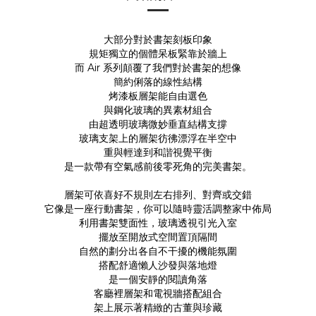
大部分對於書架刻板印象
規矩獨立的個體呆板緊靠於牆上
而 Air 系列顛覆了我們對於書架的想像
簡約俐落的線性結構
烤漆板層架能自由選色
與鋼化玻璃的異素材組合
由超透明玻璃微妙垂直結構支撐
玻璃支架上的層架彷彿漂浮在半空中
重與輕達到和諧視覺平衡
是一款帶有空氣感前後零死角的完美書架。
層架可依喜好不規則左右排列、對齊或交錯
它像是一座行動書架，你可以隨時靈活調整家中佈局
利用書架雙面性，玻璃透視引光入室
擺放至開放式空間置頂隔間
自然的劃分出各自不干擾的機能氛圍
搭配舒適懶人沙發與落地燈
是一個安靜的閱讀角落
客廳裡層架和電視牆搭配組合
架上展示著精緻的古董與珍藏