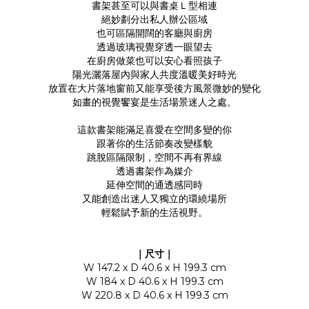
書架甚至可以與書桌Ｌ型相連
絕妙劃分出私人辦公區域
也可區隔開闊的客廳與廚房
透過玻璃視覺穿透一眼望去
在廚房做菜也可以安心看照孩子
陽光灑落屋內與家人共度溫暖美好時光
放置在大片落地窗前又能享受後方風景微妙的變化
如畫的視覺饗宴是生活場景迷人之處。
這款書架能滿足喜愛在空間多變的你
跟著你的生活節奏改變樣貌
跳脫區隔限制，空間不再有界線
透過書架作為媒介
延伸空間的通透感同時
又能創造出迷人又獨立的環繞場所
輕鬆賦予新的生活視野。
｜尺寸｜
W 147.2 x D 40.6 x H 199.3 cm
W 184 x D 40.6 x H 199.3 cm
W 220.8 x D 40.6 x H 199.3 cm