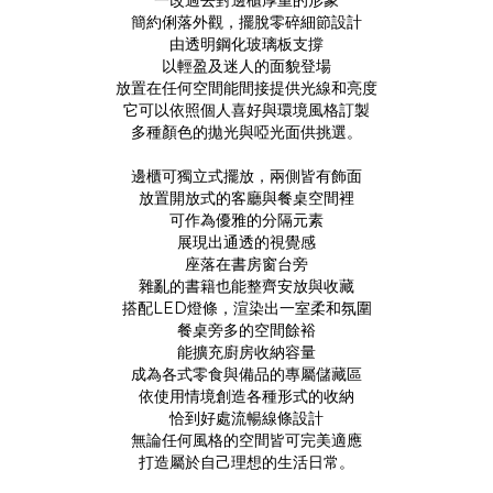
一改過去對邊櫃厚重的形象
簡約俐落外觀，擺脫零碎細節設計
由透明鋼化玻璃板支撐
以輕盈及迷人的面貌登場
放置在任何空間能間接提供光線和亮度
它可以依照個人喜好與環境風格訂製
多種顏色的拋光與啞光面供挑選
。
邊櫃可獨立式擺放，兩側皆有飾面
放置開放式的客廳與餐桌空間裡
可作為優雅的分隔元素
展現出通透的視覺感
座落在書房窗台旁
雜亂的書籍也能整齊安放與收藏
搭配LED燈條，渲染出一室柔和氛圍
餐桌旁多的空間餘裕
能擴充廚房收納容量
成為各式零食與備品的專屬儲藏區
依使用情境創造各種形式的收納
恰到好處流暢線條設計
無論任何風格的空間皆可完美適應
打造屬於自己理想的生活日常。