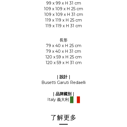
99 x 99 x H 31 cm
109 x 109 x H 25 cm
109 x 109 x H 31 cm
119 x 119 x H 25 cm
119 x 119 x H 31 cm
長形
79 x 40 x H 25 cm
79 x 40 x H 31 cm
120 x 59 x H 25 cm
120 x 59 x H 31 cm
｜設計｜
Busetti Garuti Redaelli
｜品牌國別
｜
Italy
義大利
了解更多