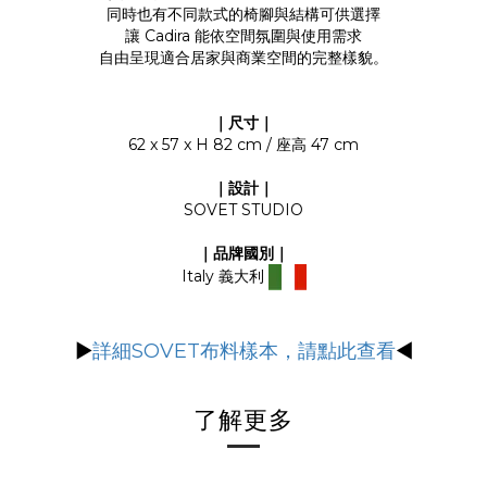
同時也有不同款式的椅腳與結構可供選擇
讓 Cadira 能依空間氛圍與使用需求
自由呈現適合居家與商業空間的完整樣貌。
｜尺寸｜
62 x 57 x H 82 cm / 座高 47 cm
｜設計｜
SOVET STUDIO
｜品牌國別
｜
Italy 義大利
▶
詳細SOVET布料樣本，請點此查看
◀
了解更多