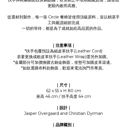
扶手與椅腳細節以黃銅點綴，在克制之中增添細膩質感，讓整體
更顯內斂而高雅。
從選材到製作，每一張 Circle 餐椅皆使用頂級原料，並以精湛手
工與嚴謹細節完成
一切的等待，都是為了成就如此高品質的作品。
｜注意事項｜
*扶手包覆預設為細皮革扶手(Leather Cord)
若要更換成粗皮革扶手(Leather Wrap)需另外加購。
*金屬部分可加價換購古銅金飾面，坐墊可加購皮革滾邊。
*如欲選購布料款飾面，歡迎來電洽詢門市專員。
｜尺寸｜
62 x 55 x H 80 cm
座高 46 cm / 扶手高度 64 cm
｜設計｜
Jasper Overgaard and Christian Dyrman
｜品牌國別｜