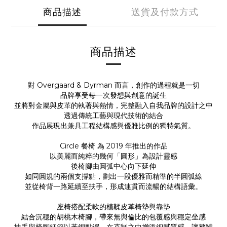
商品描述
送貨及付款方式
商品描述
對 Overgaard & Dyrman 而言，創作的過程就是一切
品牌享受每一次發想與創意的誕生
並將對金屬與皮革的執著與熱情，完整融入自我品牌的設計之中
透過傳統工藝與現代技術的結合
作品展現出兼具工程結構感與優雅比例的獨特氣質。
Circle 餐椅 為 2019 年推出的作品
以美麗而純粹的幾何「圓形」為設計靈感
後椅腳由圓弧中心向下延伸
如同圓規的兩個支撐點，劃出一段優雅而精準的半圓弧線
並從椅背一路延續至扶手，形成連貫而流暢的結構語彙。
座椅搭配柔軟的植鞣皮革椅墊與靠墊
結合沉穩的胡桃木椅腳，帶來無與倫比的包覆感與穩定坐感