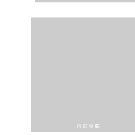
精 選 專 欄