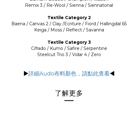
Remix 3 / Re-Wool / Sienna / Siennatonal
Textile Category 2
Baena / Canvas 2 / Clay /Ecriture / Fiord / Hallingdal 65
Keiga / Moss / Reflect / Savanna
Textile Category 3
Cifrado / Kumo / Safire / Serpentine
Steelcut Trio 3 / Vidar 4 / Zero
▶
詳細
Audo布料顏色，請點此查看
◀
了解更多