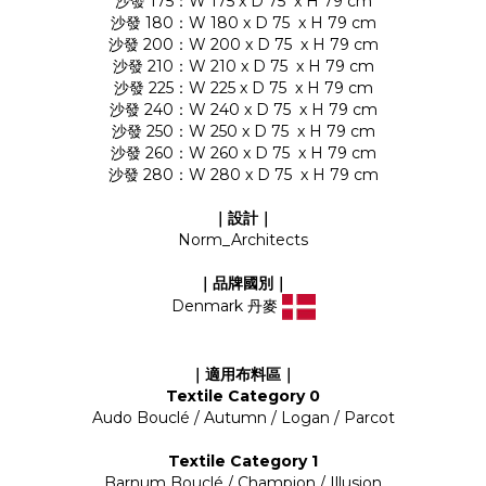
沙發 175：W 175 x D 75 x H 79 cm
沙發 180：W 180 x D 75 x H 79 cm
沙發 200：W 200 x D 75 x H 79 cm
沙發 210：W 210 x D 75 x H 79 cm
沙發 225：W 225 x D 75 x H 79 cm
沙發 240：W 240 x D 75 x H 79 cm
沙發 250：W 250 x D 75 x H 79 cm
沙發 260：W 260 x D 75 x H 79 cm
沙發 280：W 280 x D 75 x H 79 cm
｜設計｜
Norm_Architects
｜品牌國別
｜
Denmark 丹麥
｜適用布料區｜
Textile Category 0
Audo Bouclé / Autumn / Logan / Parcot
Textile Category 1
Barnum Bouclé / Champion / Illusion