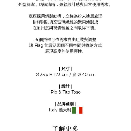
外型簡潔，結構清晰，兼顧設計感與日常使用需求。
底座採用鋼製結構，立柱為粉末塗層處理
掛桿則以填充玻璃纖維的聚丙烯製成
在耐用度與視覺輕盈之間取得平衡。
五個掛桿可依需求自由組裝與調整
讓 Flag 能靈活因應不同空間與收納方式
展現高度的使用彈性。
｜尺寸｜
Ø 35 x H 173 cm / 底 Ø 40 cm
｜設計｜
Pio & Tito Toso
｜品牌國別｜
Italy 義大利
了解更多