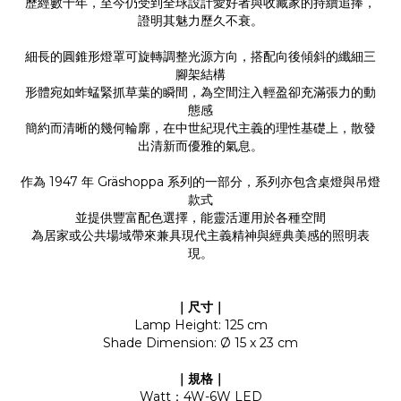
歷經數十年，至今仍受到全球設計愛好者與收藏家的持續追捧，
證明其魅力歷久不衰。
細長的圓錐形燈罩可旋轉調整光源方向，搭配向後傾斜的纖細三
腳架結構
形體宛如蚱蜢緊抓草葉的瞬間，為空間注入輕盈卻充滿張力的動
態感
簡約而清晰的幾何輪廓，在中世紀現代主義的理性基礎上，散發
出清新而優雅的氣息。
作為 1947 年 Gräshoppa 系列的一部分，系列亦包含桌燈與吊燈
款式
並提供豐富配色選擇，能靈活運用於各種空間
為居家或公共場域帶來兼具現代主義精神與經典美感的照明表
現。
｜尺寸｜
Lamp Height: 125 cm
Shade Dimension: Ø 15 x 23 cm
｜規格｜
Watt：4W-6W LED