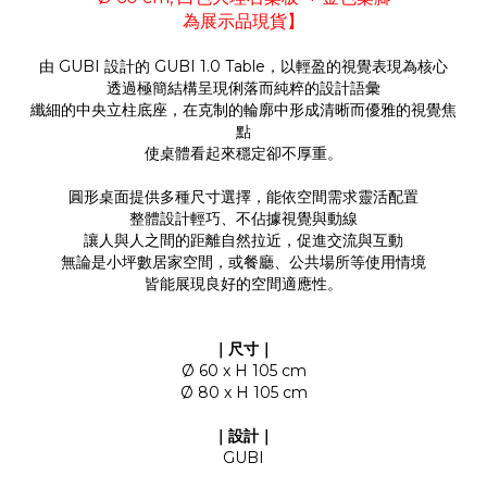
為展示品現貨】
由 GUBI 設計的 GUBI 1.0 Table，以輕盈的視覺表現為核心
透過極簡結構呈現俐落而純粹的設計語彙
纖細的中央立柱底座，在克制的輪廓中形成清晰而優雅的視覺焦
點
使桌體看起來穩定卻不厚重。
圓形桌面提供多種尺寸選擇，能依空間需求靈活配置
整體設計輕巧、不佔據視覺與動線
讓人與人之間的距離自然拉近，促進交流與互動
無論是小坪數居家空間，或餐廳、公共場所等使用情境
皆能展現良好的空間適應性。
｜尺寸｜
Ø 60 x H 105 cm
Ø 80 x H 105 cm
｜設計｜
GUBI