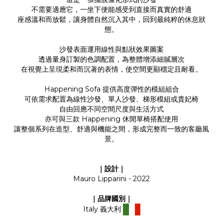
不需要適應它，一坐下便能感受到直接而真實的舒適
座感溫和而放鬆，讓身體自然沉入其中，回到最純粹的休息狀
態。
沙發表面運用線性與點狀效果圖案
透過量身訂製的色調配置，為整體增添細膩層次
在視覺上呈現柔和而沉著的表情，使空間更顯穩定且耐看。
Happening Sofa 提供高度彈性的模組組合
可依需求配置為線性沙發、單人沙發、梯形模組或貴妃椅
自由回應不同空間尺度與生活方式
亦可與三款 Happening 休閒單椅搭配使用
讓整個系列在造型、舒適與機能之間，形成完整而一致的客廳風
景。
｜設計｜
Mauro Lipparini - 2022
｜品牌國別｜
Italy 義大利