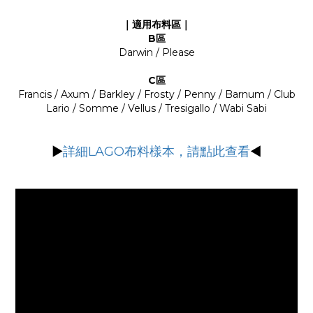
｜適用布料區｜
B區
Darwin / Please
C區
Francis / Axum / Barkley / Frosty / Penny / Barnum / Club
Lario / Somme / Vellus / Tresigallo / Wabi Sabi
▶
詳細LAGO布料樣本，請點此查看
◀