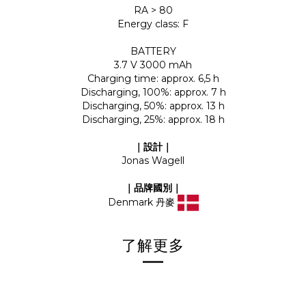
RA > 80
Energy class: F
BATTERY
3.7 V 3000 mAh
Charging time: approx. 6,5 h
Discharging, 100%: approx. 7 h
Discharging, 50%: approx. 13 h
Discharging, 25%: approx. 18 h
｜設計｜
Jonas Wagell
｜品牌國別｜
Denmark 丹麥
了解更多