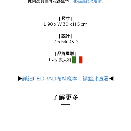
* 此商品頁僅有花器坐墊，
花器請點此選購
。
｜尺寸｜
L 90 x W 30 x H 5 cm
｜設計｜
Pedrali R&D
｜品牌國別｜
Italy 義大利
▶
詳細PEDRALI布料樣本，請點此查看
◀
了解更多