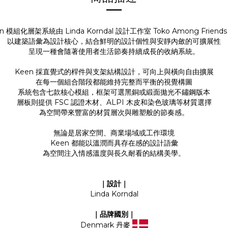
n 模組化層架系統由 Linda Korndal 設計工作室 Toko Among Friend
以建築語彙為設計核心，結合鮮明的設計個性與安靜內斂的可擴展性
呈現一種會隨著使用者生活節奏持續成長的收納系統。
Keen 採直覺式的桿件與支架結構設計，可向上與橫向自由擴展
在每一個組合階段都能維持完整而平衡的視覺構圖
系統包含七款核心模組，框架可選黑銅或緞面拋光不鏽鋼版本
層板則提供 FSC 認證木材、ALPI 木皮和染色玻璃等材質選擇
為空間帶來豐富的材質層次與雕塑般的節奏感。
無論是居家空間、商業場域或工作環境
Keen 都能以溫潤而具存在感的設計語彙
為空間注入情感溫度與長久耐看的結構美學。
｜設計｜
Linda Korndal
｜品牌國別｜
Denmark 丹麥