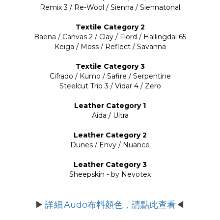
Remix 3 / Re-Wool / Sienna / Siennatonal
Textile Category 2
Baena / Canvas 2 / Clay / Fiord / Hallingdal 65
Keiga / Moss / Reflect / Savanna
Textile Category 3
Cifrado / Kumo / Safire / Serpentine
Steelcut Trio 3 / Vidar 4 / Zero
Leather Category 1
Aida / Ultra
Leather Category 2
Dunes / Envy / Nuance
Leather Category 3
Sheepskin - by Nevotex
詳細
Audo布料顏色，請點此查看
▶
◀