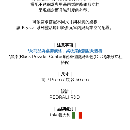
搭配不銹鋼蓋與甲基丙烯酸酯錐形立柱
呈現穩定而具識別度的外型。
可依需求搭配不同尺寸與材質的桌板
讓 Krystal 系列靈活應用於多元室內與商業空間配置。
｜注意事項｜
*
此商品為桌腳價格，桌板搭配請點此查看
*黑漆(Black Powder Coated)底座僅能與金色(ORO)錐形立柱
搭配
｜尺寸｜
高 71.5 cm / 底 Ø 40 cm
｜設計｜
PEDRALI R&D
｜品牌國別｜
Italy 義大利