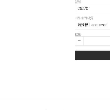
型號
D區櫃門材質
數量