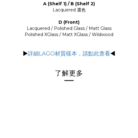
A (Shelf 1) / B (Shelf 2)
Lacquered 選色
D (Front)
Lacquered / Polished Glass / Matt Glass
Polished XGlass / Matt XGlass / Wildwood
▶
詳細LAGO材質樣本，請點此查看
◀
了解更多