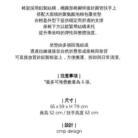
椅架採用鋁製結構，橢圓形椅腳焊接於圓管扶手上
搭配大面積的聚氨酯泡棉包覆坐墊
在輕盈外型下提供穩定而舒適的支撐
座椅下方以鬆緊帶結構承托
提升乘坐時的彈性與整體強度。
坐墊由多個區塊組成
透過拉鍊連接並自然折疊形成座椅與靠背
可直接放置於鋁製框架上，方便搬運、拆卸與日常清潔。
｜注意事項｜
*最多可堆疊數量為 6 張。
｜尺寸｜
65 x 59 x H 79 cm
座高 52 cm / 扶手高度 63 cm
｜設計｜
cmp design