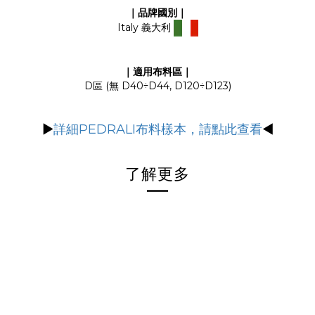
｜品牌國別｜
Italy 義大利
｜適用布料區｜
D區 (無 D40÷D44, D120÷D123)
▶
詳細PEDRALI布料樣本，請點此查看
◀
了解更多