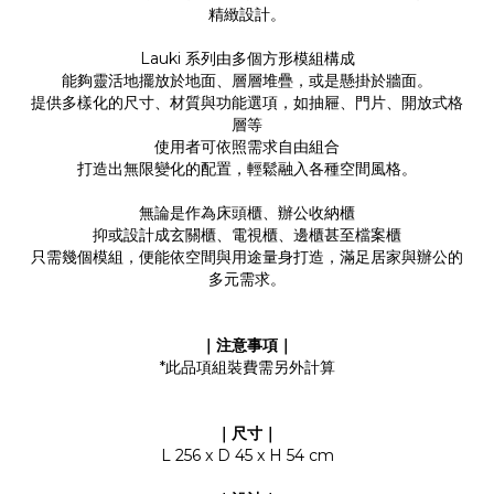
精緻設計。
Lauki 系列由多個方形模組構成
能夠靈活地擺放於地面、層層堆疊，或是懸掛於牆面。
提供多樣化的尺寸、材質與功能選項，如抽屜、門片、開放式格
層等
使用者可依照需求自由組合
打造出無限變化的配置，輕鬆融入各種空間風格。
無論是作為床頭櫃、辦公收納櫃
抑或設計成玄關櫃、電視櫃、邊櫃甚至檔案櫃
只需幾個模組，便能依空間與用途量身打造，滿足居家與辦公的
多元需求。
｜注意事項｜
*此品項組裝費需另外計算
｜尺寸｜
L 256 x D 45 x H 54 cm