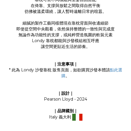
在倚靠、支撐與放鬆之間取得自然平衡
彷彿被溫柔環繞，讓人暫時遠離日常的喧囂。
細膩的製作工藝同樣體現在靠枕背面與收邊細節
即使從空間中央觀看，依然保持整體的一致性與完成度
無論作為功能性的支撐，或純粹營造氛圍的軟裝元素
Londy 靠枕都能與沙發模組相互呼應
讓空間更貼近生活的節奏。
｜注意事項｜
* 此為 Londy 沙發靠枕 販售頁面，如欲購買沙發本體請
點此選
購
。
｜設計｜
Pearson Lloyd - 2024
｜品牌國別｜
Italy 義大利