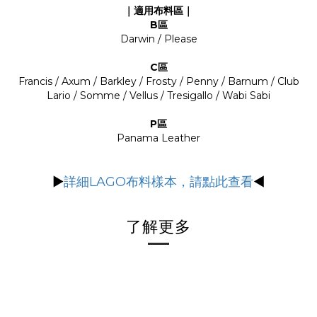
｜適用布料區｜
B區
Darwin / Please
C區
Francis / Axum / Barkley / Frosty / Penny / Barnum / Club
Lario / Somme / Vellus / Tresigallo / Wabi Sabi
P區
Panama Leather
▶
詳細LAGO布料樣本，請點此查看
◀
了解更多