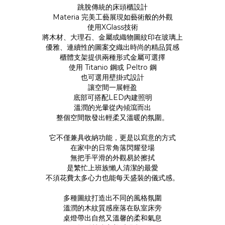
跳脫傳統的床頭櫃設計
Materia 完美工藝展現如藝術般的外觀
使用XGlass技術
將木材、大理石、金屬或織物圖紋印在玻璃上
優雅、連續性的圖案交織出時尚的精品質感
櫃體支架提供兩種形式金屬可選擇
使用 Titanio 鋼或 Peltro 鋼
也可選用壁掛式設計
讓空間一展輕盈
底部可搭配LED內建照明
溫潤的光暈從內傾瀉而出
整個空間散發出輕柔又溫暖的氛圍。
它不僅兼具收納功能，更是以寫意的方式
在家中的日常角落閃耀登場
無把手平滑的外觀易於擦拭
是繁忙上班族懶人清潔的最愛
不須花費太多心力也能每天盛裝的儀式感。
多種圖紋打造出不同的風格氛圍
溫潤的木紋質感座落在臥室床旁
桌燈帶出自然又溫馨的柔和氣息