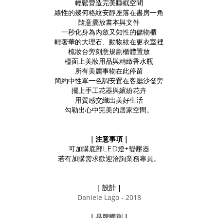
輕鬆營造完美睡眠空間
線性的幾何格紋安靜座落在書房一角
隨意擺放書本與文件
一秒化身為內斂又知性的儲物櫃
輕奢華的大理石、動物紋在更衣室裡
梳妝台旁刻意規劃櫃體置放
檯面上美妝用品與精緻香水瓶
所有美麗事物在此停留
簡約中性單一色調安置在客廳沙發旁
擺上手工花器與繽紛花卉
用質感交織出美好生活
勾勒出心中完美的居家空間。
｜注意事項｜
可加購底部LED燈+變壓器
若有加購需求歡迎洽詢業務專員。
設
計
｜
｜
Daniele Lago - 2018
品牌國別
｜
｜