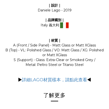
｜設計｜
Daniele Lago - 2019
｜品牌國別｜
Italy 義大利
｜材質｜
A (Front / Side Panel) - Matt Glass or Matt XGlass
B (Top) - VL: Polished Glass / VO: Matt Glass / XG: Polished
or Matt XGlass
S (Support) - Glass: Extra-Clear or Smoked Grey /
Metal: Peltro Steel or Titanio Steel
▶
詳細LAGO材質樣本，請點此查看
◀
了解更多