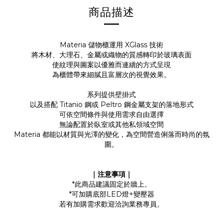
商品描述
Materia 儲物櫃運用 XGlass 技術
將木材、大理石、金屬或織物的質感轉印於玻璃表面
使紋理與圖案以優雅而連續的方式呈現
為櫃體帶來細膩且富層次的視覺效果。
系列提供壁掛式
以及搭配 Titanio 鋼或 Peltro 鋼金屬支架的落地形式
可依空間條件與使用需求自由選擇
無論配置於臥室或其他私領域空間
Materia 都能以材質與光澤的變化，為空間營造俐落而時尚的氛
圍。
｜注意事項｜
*此商品建議固定於牆上。
*可加購底部LED燈+變壓器
若有加購需求歡迎洽詢業務專員。