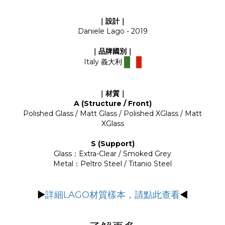
｜設計｜
Daniele Lago - 2019
｜品牌國別｜
Italy 義大利
｜材質｜
A (Structure / Front)
Polished Glass / Matt Glass / Polished XGlass / Matt
XGlass
S (Support)
Glass：Extra-Clear / Smoked Grey
Metal：Peltro Steel / Titanio Steel
▶
詳細LAGO材質樣本，請點此查看
◀